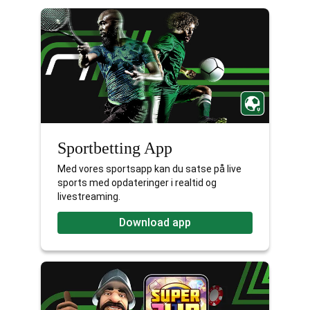
Sportbetting App
Med vores sportsapp kan du satse på live
sports med opdateringer i realtid og
livestreaming.
Download app