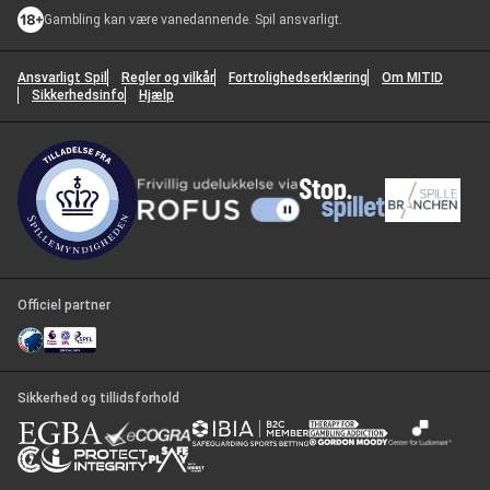
Gambling kan være vanedannende. Spil ansvarligt.
Ansvarligt Spil
Regler og vilkår
Fortrolighedserklæring
Om MITID
Sikkerhedsinfo
Hjælp
Officiel partner
Sikkerhed og tillidsforhold