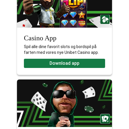
Casino App
Spil alle dine favorit slots og bordspil på
farten med vores nye Unibet Casino app.
Download app