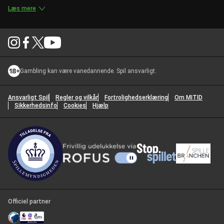
Læs mere
Gambling kan være vanedannende. Spil ansvarligt.
Ansvarligt Spil
Regler og vilkår
Fortrolighedserklæring
Om MITID
Sikkerhedsinfo
Cookies
Hjælp
Officiel partner