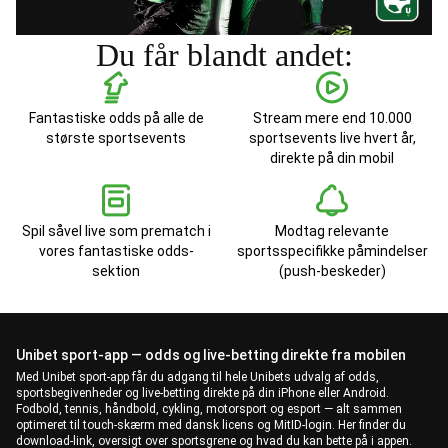
Du får blandt andet:
Fantastiske odds på alle de
Stream mere end 10.000
største sportsevents
sportsevents live hvert år,
direkte på din mobil
Spil såvel live som prematch i
Modtag relevante
vores fantastiske odds-
sportsspecifikke påmindelser
sektion
(push-beskeder)
Unibet sport-app — odds og live-betting direkte fra mobilen
Med Unibet sport-app får du adgang til hele Unibets udvalg af odds,
sportsbegivenheder og live-betting direkte på din iPhone eller Android.
Fodbold, tennis, håndbold, cykling, motorsport og esport — alt sammen
optimeret til touch-skærm med dansk licens og MitID-login. Her finder du
download-link, oversigt over sportsgrene og hvad du kan bette på i appen.