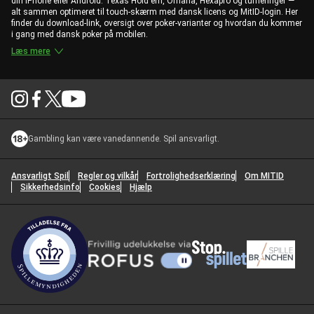
din iPhone eller Android. Texas Hold'em, Omaha, Hexapro og turneringer —
alt sammen optimeret til touch-skærm med dansk licens og MitID-login. Her
finder du download-link, oversigt over poker-varianter og hvordan du kommer
i gang med dansk poker på mobilen.
Læs mere
Gambling kan være vanedannende. Spil ansvarligt.
Ansvarligt Spil
Regler og vilkår
Fortrolighedserklæring
Om MITID
Sikkerhedsinfo
Cookies
Hjælp