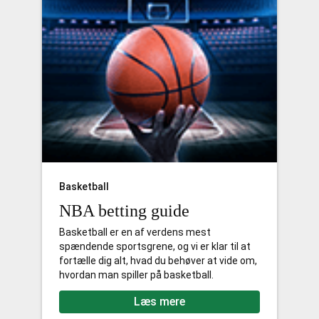
Basketball
NBA betting guide
Basketball er en af verdens mest
spændende sportsgrene, og vi er klar til at
fortælle dig alt, hvad du behøver at vide om,
hvordan man spiller på basketball.
Læs mere