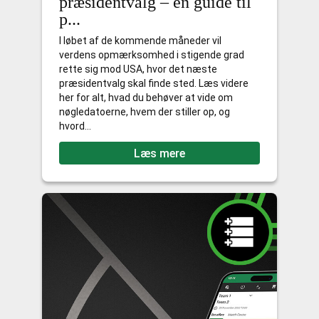
præsidentvalg – en guide til
p...
I løbet af de kommende måneder vil
verdens opmærksomhed i stigende grad
rette sig mod USA, hvor det næste
præsidentvalg skal finde sted. Læs videre
her for alt, hvad du behøver at vide om
nøgledatoerne, hvem der stiller op, og
hvord...
Læs mere