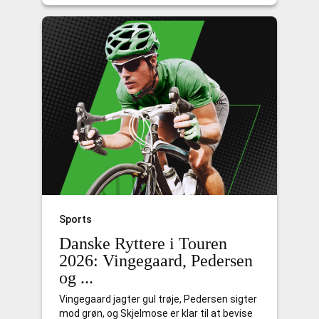
Sports
Danske Ryttere i Touren
2026: Vingegaard, Pedersen
og ...
Vingegaard jagter gul trøje, Pedersen sigter
mod grøn, og Skjelmose er klar til at bevise