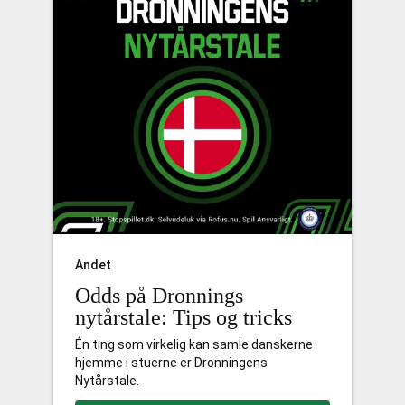
Andet
Odds på Dronnings
nytårstale: Tips og tricks
Én ting som virkelig kan samle danskerne
hjemme i stuerne er Dronningens
Nytårstale.