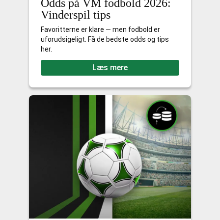
Odds på VM fodbold 2026:
Vinderspil tips
Favoritterne er klare — men fodbold er
uforudsigeligt. Få de bedste odds og tips
her.
Læs mere