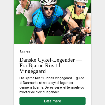
Sports
Danske Cykel-Legender —
Fra Bjarne Riis til
Vingegaard
Fra Bjarne Riis til Jonas Vingegaard — guide
til Danmarks største cykel-legender
gennem tiderne. Deres sejre, eftermæle og
hvorfor de blev til legender.
Læs mere