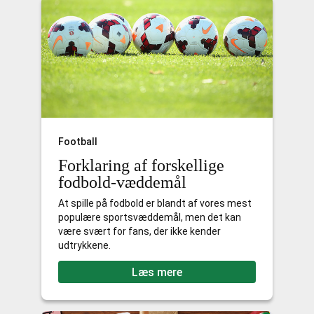
Football
Forklaring af forskellige
fodbold-væddemål
At spille på fodbold er blandt af vores mest
populære sportsvæddemål, men det kan
være svært for fans, der ikke kender
udtrykkene.
Læs mere