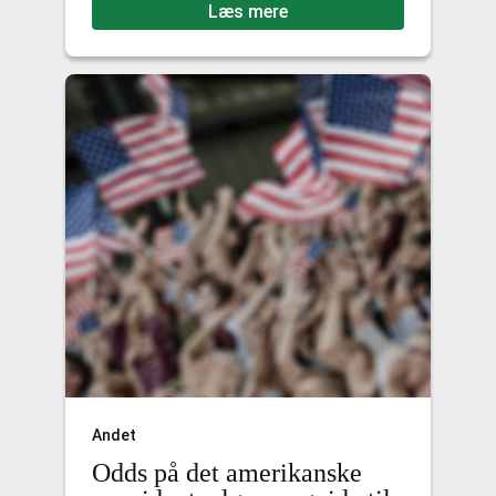
Læs mere
Andet
Odds på det amerikanske