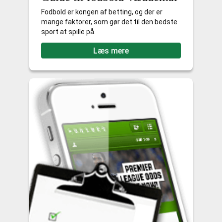
Fodbold er kongen af betting, og der er
mange faktorer, som gør det til den bedste
sport at spille på.
Læs mere