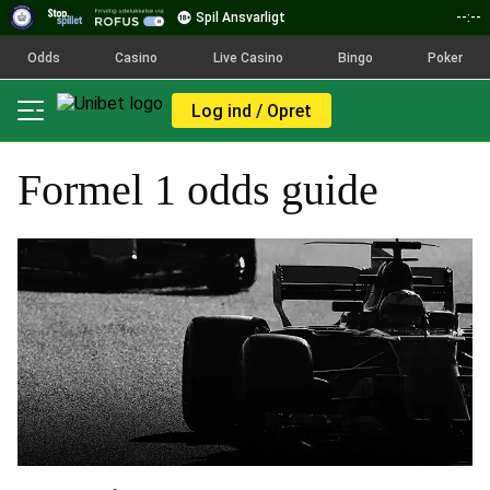
Spil Ansvarligt
--:--
Odds
Casino
Live Casino
Bingo
Poker
Log ind / Opret
Formel 1 odds guide