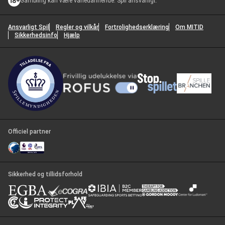
Gambling kan være vanedannende. Spil ansvarligt.
Ansvarligt Spil
Regler og vilkår
Fortrolighedserklæring
Om MITID
Sikkerhedsinfo
Hjælp
Officiel partner
Sikkerhed og tillidsforhold