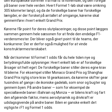
den europæiske sommer fra marts til november, og den foregår
på baner over hele verden. Hvert Formel 1-løb skal være omkring
305 kilometer langt, og da de forskellige baner har forskellige
længder, er der forskel på antallet af omgange, kørerne skal
gennemføre i hvert enkelt Grand Prix.
Kørerne får point for deres slutplaceringer, og disse point lægges
sammen gennem hele sæsonen for at finde den endelige F1-
verdensmester. Der bliver også givet point til de teams, der
konkurrerer. Der er derfor også mulighed for at vinde
konstruktørmesterskabet.
Når det kommer til Formel 1 odds får du hele tiden nye og
betydningsfulde oplysninger. Hvert enkelt løb er af forskellige
årsager sit helt eget. De forskellige baner stiller deres egne krav
til bilerne. For eksempel stiller Monaco Grand Prix og Shanghai
Grand Prix rigtig store krav til gearkassen, da kørerne skifter gear
tusindvis af gange i de ikoniske gadeløb, som snor og bugter sig
gennem byen. På andre baner — som for eksempel de
speciallavede baner i Bahrain og Monza — er bilens kraft og fart
den afgørende faktor, mens aerodynamik og drivkraft er
udslagsgivende på andre baner. Bilen er ganske enkelt det
vigtigste i F1 og Formel 1 odds.