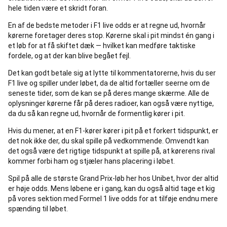
hele tiden være et skridt foran.
En af de bedste metoder i F1 live odds er at regne ud, hvornår
kørerne foretager deres stop. Kørerne skal i pit mindst én gang i
et løb for at få skiftet dæk — hvilket kan medføre taktiske
fordele, og at der kan blive begået fejl.
Det kan godt betale sig at lytte til kommentatorerne, hvis du ser
F1 live og spiller under løbet, da de altid fortæller seerne om de
seneste tider, som de kan se på deres mange skærme. Alle de
oplysninger kørerne får på deres radioer, kan også være nyttige,
da du så kan regne ud, hvornår de formentlig kører i pit.
Hvis du mener, at en F1-kører kører i pit på et forkert tidspunkt, er
det nok ikke der, du skal spille på vedkommende. Omvendt kan
det også være det rigtige tidspunkt at spille på, at kørerens rival
kommer forbi ham og stjæler hans placering i løbet.
Spil på alle de største Grand Prix-løb her hos Unibet, hvor der altid
er høje odds. Mens løbene er i gang, kan du også altid tage et kig
på vores sektion med Formel 1 live odds for at tilføje endnu mere
spænding til løbet.