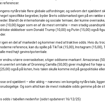
e referencer.
ongens nytårstale flere globale udfordringer, og selvom det sjældent sk
get specifikke begreber, byder årets oddsmarked igen på en række 
der. Blandt de internationale og sociale temaer, der kunne overraske, f
itcoin (10,00) ligger som en af de mest omtalte – men stadig usandsynli
litiske skikkelser som Donald Trump (10,00) og Putin (15,00) også figu
der.
r igen en del af markedet og kommer med attraktive odds. Hvis du tro
derne reference, kan du spille på TikTok (15,00), Instagram (15,00), Tw
alle med højt gevinstpotentiale.
øger endnu større overraskelser, stiger oddsene markant: Amazonas (50
 en uventet omtale af Dronning Camilla (50,00) giver mulighed for høje u
25,00) også på listen, hvis talen skulle komme ind på geopolitiske elle
se ord sjældent – eller aldrig – nævnes i en kongelig nytårstale, lig
uforudsigelige. Og som altid kan de mest risikable odds gemme på de s
es odds i tabellen nedenfor (sidst opdateret 16/12/25):