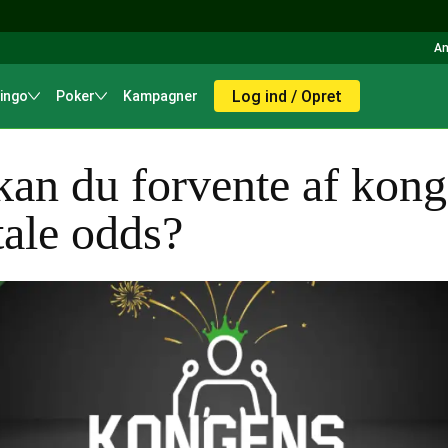
An
Log ind / Opret
ingo
Poker
Kampagner
an du forvente af kon
tale odds?