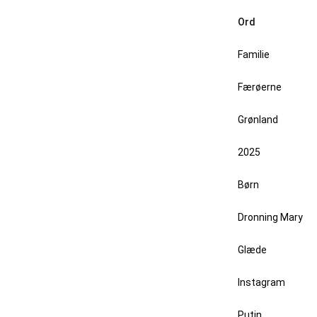
Ord
Familie
Færøerne
Grønland
2025
Børn
Dronning Mary
Glæde
Instagram
Putin