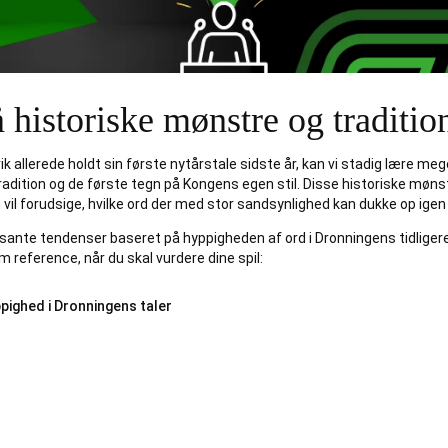
 historiske mønstre og traditio
k allerede holdt sin første nytårstale sidste år, kan vi stadig lære me
adition og de første tegn på Kongens egen stil. Disse historiske mønst
 vil forudsige, hvilke ord der med stor sandsynlighed kan dukke op igen i
ssante tendenser baseret på hyppigheden af ord i Dronningens tidligere
 reference, når du skal vurdere dine spil:
pighed i Dronningens taler