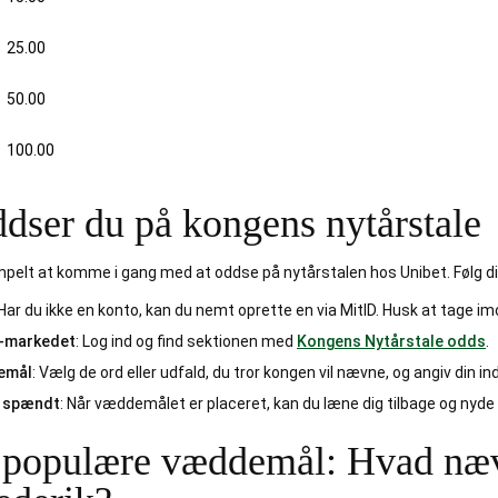
25.00
50.00
100.00
dser du på kongens nytårstale
impelt at komme i gang med at oddse på nytårstalen hos Unibet. Følg di
 Har du ikke en konto, kan du nemt oprette en via MitID. Husk at tage i
le-markedet
: Log ind og find sektionen med
Kongens Nytårstale odds
.
demål
: Vælg de ord eller udfald, du tror kongen vil nævne, og angiv din in
t spændt
: Når væddemålet er placeret, kan du læne dig tilbage og nyde
 populære væddemål: Hvad næ