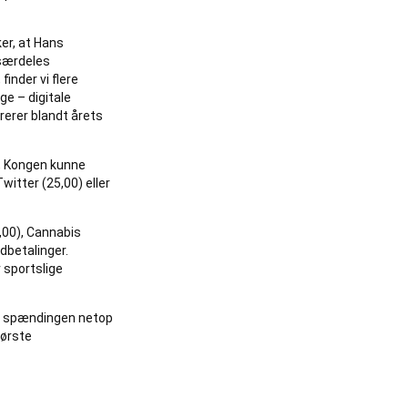
er, at Hans
særdeles
inder vi flere
ge – digitale
rerer blandt årets
r, Kongen kunne
itter (25,00) eller
,00), Cannabis
dbetalinger.
r sportslige
ger spændingen netop
tørste