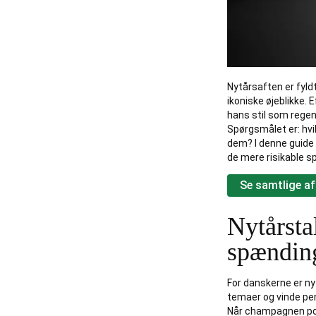
Nytårsaften er fyld
ikoniske øjeblikke. 
hans stil som regent
Spørgsmålet er: hvi
dem? I denne guide
de mere risikable spi
Se samtlige af
Nytårsta
spændin
For danskerne er nyt
temaer og vinde pen
Når champagnen popp