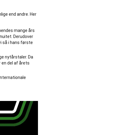
lige end andre. Her
r hendes mange års
inuitet. Derudover
 så i hans første
ge nytårstaler. Da
 en del af årets
internationale