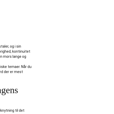
aler, og i sin
righed, kontinuitet
sin mors lange og
siske temaer. Når du
ord der er mest
ngens
knytning til det