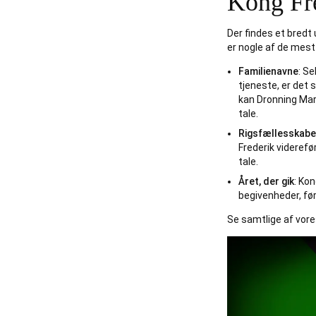
Kong Fr
Der findes et bredt
er nogle af de mest
Familienavne
: S
tjeneste, er det 
kan Dronning Mar
tale.
Rigsfællesskabe
Frederik viderefø
tale.
Året, der gik
: Ko
begivenheder, fø
Se samtlige af vor