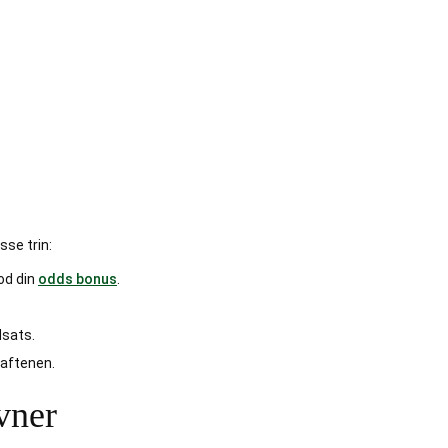
sse trin:
mod din
odds bonus
.
dsats.
 aftenen.
vner