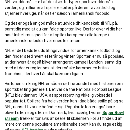
NFL-væddemål er et af de største typer sportsvæddemål i
verden, og millioner af spillere spiller på deres favorithold og
stjerner hver uge, når det er sæson i amerikansk fodbold.
Og det er også en god måde at udvide dit kendskab til NFL på,
samtidig med at du kan følge sporten live. Derfor giver vi dig her
hos Unibet mulighed for at spille i kampene i alle kampe i
amerikansk fodbold i hver eneste sæson.
NFL er det bedste udstillingsvindue for amerikansk fodbold, og
den finder sted hvert efterår og vinter. Sporten er nu så populær,
at der hvert år også bliver arrangeret kampe i London, samtidig
med at der er rygter om, at der måske kommer en britisk
franchise, der hvert år skal kæmpe i ligaen.
Historien omkring NFL er sådan set forbundet med historien om
sportsbetting generelt. Det var da the National Football League
(NFL) blev dannet i USA, at sportsbetting virkelig voksede i
popularitet. Spillere fra hele verden kan i dag både spille på og se
NFL, uanset hvor de befinder sig. Populariteten er også bare
blevet større og større i Danmark, hvor særligt vores
Super Bowl
stream
trækker tonsvis af seere til skærmen. For at finde ud af
mere om denne populære amerikanske sport kan du tage et kig