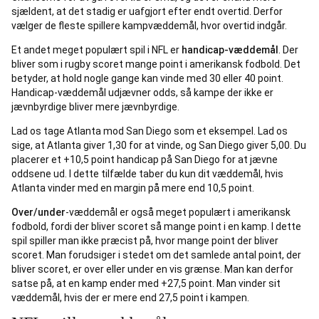
sjældent, at det stadig er uafgjort efter endt overtid. Derfor
vælger de fleste spillere kampvæddemål, hvor overtid indgår.
Et andet meget populært spil i NFL er
handicap-væddemål
. Der
bliver som i rugby scoret mange point i amerikansk fodbold. Det
betyder, at hold nogle gange kan vinde med 30 eller 40 point.
Handicap-væddemål udjævner odds, så kampe der ikke er
jævnbyrdige bliver mere jævnbyrdige.
Lad os tage Atlanta mod San Diego som et eksempel. Lad os
sige, at Atlanta giver 1,30 for at vinde, og San Diego giver 5,00. Du
placerer et +10,5 point handicap på San Diego for at jævne
oddsene ud. I dette tilfælde taber du kun dit væddemål, hvis
Atlanta vinder med en margin på mere end 10,5 point.
Over/under
-væddemål er også meget populært i amerikansk
fodbold, fordi der bliver scoret så mange point i en kamp. I dette
spil spiller man ikke præcist på, hvor mange point der bliver
scoret. Man forudsiger i stedet om det samlede antal point, der
bliver scoret, er over eller under en vis grænse. Man kan derfor
satse på, at en kamp ender med +27,5 point. Man vinder sit
væddemål, hvis der er mere end 27,5 point i kampen.