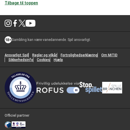
Tilbage til toppen
Gambling kan være vanedannende. Spil ansvarligt.
Ansvarligt Spil
Regler og vilkår
Fortrolighedserklæring
Om MITID
Sikkerhedsinfo
Cookies
Hjælp
Officiel partner