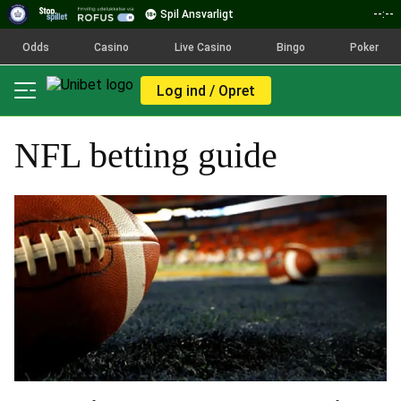
Spil Ansvarligt
--:--
Odds
Casino
Live Casino
Bingo
Poker
Log ind / Opret
NFL betting guide