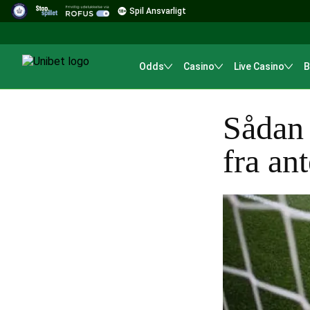
Spil Ansvarligt
Odds
Casino
Live Casino
B
Sådan
fra ant