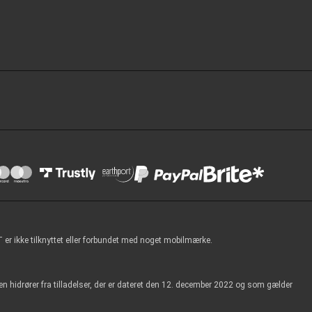
T er ikke tilknyttet eller forbundet med noget mobilmærke.
en hidrører fra tilladelser, der er dateret den 12. december 2022 og som gælder