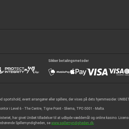
Sikker betalingsmetoder
ed sportshold, event arrangører eller spillere, der vises på dets hjemmesider. UNIBE
tor i Level 6 - The Centre, Tigne Point - Sliema, TPO 0001 - Malta.
eriet, har givet Unibet tilladelser til at udbyde væddemål og online kasino. Licens
 vedrørende Spillemyndigheden, se
www.spillemyndigheden.dk
.