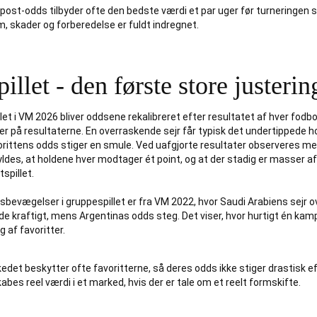
epost-odds tilbyder ofte den bedste værdi et par uger før turneringen s
 skader og forberedelse er fuldt indregnet.
llet - den første store justerin
llet i VM 2026 bliver oddsene rekalibreret efter resultatet af hver fod
r på resultaterne. En overraskende sejr får typisk det undertippede hol
rittens odds stiger en smule. Ved uafgjorte resultater observeres 
ldes, at holdene hver modtager ét point, og at der stadig er masser 
tspillet.
bevægelser i gruppespillet er fra VM 2022, hvor Saudi Arabiens sejr ov
alde kraftigt, mens Argentinas odds steg. Det viser, hvor hurtigt én ka
 af favoritter.
det beskytter ofte favoritterne, så deres odds ikke stiger drastisk ef
abes reel værdi i et marked, hvis der er tale om et reelt formskifte.