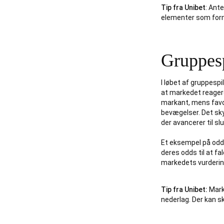
Tip fra Unibet
: Ant
elementer som form,
Gruppespi
I løbet af gruppespi
at markedet reagere
markant, mens favo
bevægelser. Det sky
der avancerer til slu
Et eksempel på odds
deres odds til at f
markedets vurdering
Tip fra Unibet:
Marke
nederlag. Der kan sk