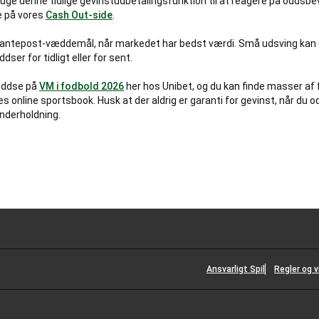
uge denne tidlige gevinstudbetalingsfunktion til at reagere på oddsb
e på vores
Cash Out-side
.
 antepost-væddemål, når markedet har bedst værdi. Små udsving kan g
dser for tidligt eller for sent.
 oddse på
VM i fodbold 2026
her hos Unibet, og du kan finde masser af 
es online sportsbook. Husk at der aldrig er garanti for gevinst, når du o
underholdning.
Ansvarligt Spil
Regler og v