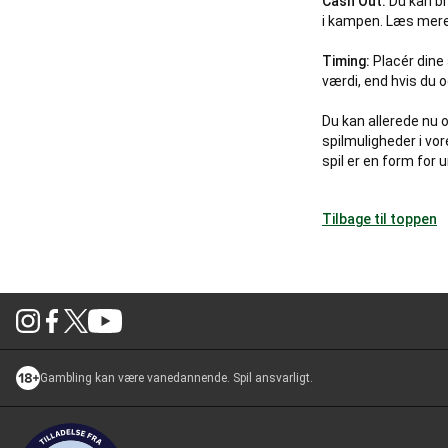
Cash Out:
Du kan br
i kampen. Læs mer
Timing:
Placér dine
værdi, end hvis du od
Du kan allerede nu
spilmuligheder i vor
spil er en form for 
Tilbage til toppen
Gambling kan være vanedannende. Spil ansvarligt.