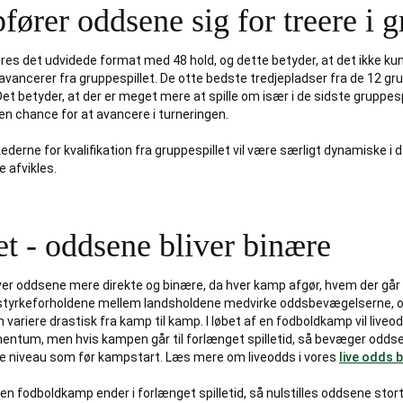
fører oddsene sig for treere i 
res det udvidede format med 48 hold, og dette betyder, at det ikke kun
avancerer fra gruppespillet. De otte bedste tredjepladser fra de 12 grup
. Det betyder, at der er meget mere at spille om især i de sidste gruppes
 en chance for at avancere i turneringen.
kederne for kvalifikation fra gruppespillet vil være særligt dynamiske i 
 afvikles.
let - oddsene bliver binære
ver oddsene mere direkte og binære, da hver kamp afgør, hvem der går v
e styrkeforholdene mellem landsholdene medvirke oddsbevægelserne,
ariere drastisk fra kamp til kamp. I løbet af en fodboldkamp vil liveod
um, men hvis kampen går til forlænget spilletid, så bevæger oddse
ende niveau som før kampstart. Læs mere om liveodds i vores
live odds 
en fodboldkamp ender i forlænget spilletid, så nulstilles oddsene stort