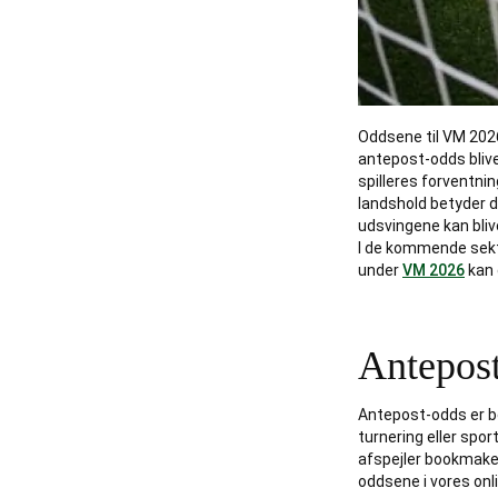
Oddsene til VM 2026
antepost-odds bliver
spilleres forventnin
landshold betyder 
udsvingene kan bliv
I de kommende sekt
under
VM 2026
kan 
Antepost
Antepost-odds er b
turnering eller spo
afspejler bookmake
oddsene i vores onl