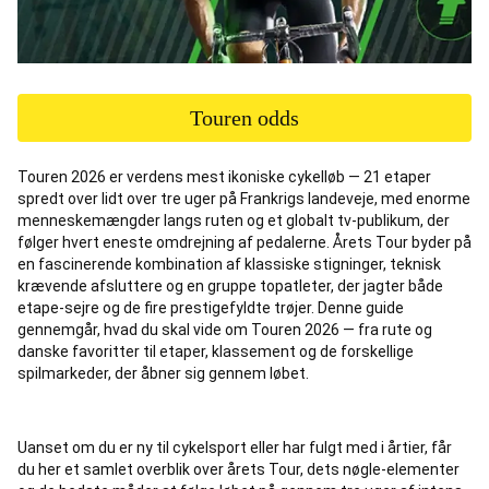
Touren odds
Touren 2026 er verdens mest ikoniske cykelløb — 21 etaper
spredt over lidt over tre uger på Frankrigs landeveje, med enorme
menneskemængder langs ruten og et globalt tv-publikum, der
følger hvert eneste omdrejning af pedalerne. Årets Tour byder på
en fascinerende kombination af klassiske stigninger, teknisk
krævende afsluttere og en gruppe topatleter, der jagter både
etape-sejre og de fire prestigefyldte trøjer. Denne guide
gennemgår, hvad du skal vide om Touren 2026 — fra rute og
danske favoritter til etaper, klassement og de forskellige
spilmarkeder, der åbner sig gennem løbet.
Uanset om du er ny til cykelsport eller har fulgt med i årtier, får
du her et samlet overblik over årets Tour, dets nøgle-elementer