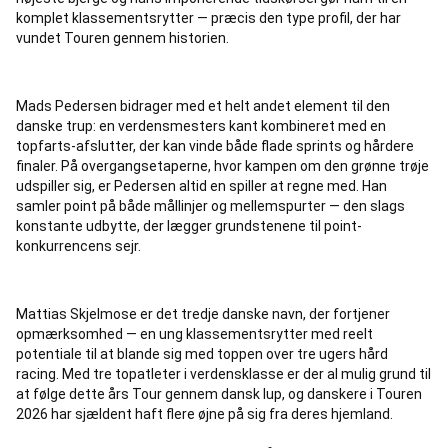
komplet klassementsrytter — præcis den type profil, der har
vundet Touren gennem historien.
Mads Pedersen bidrager med et helt andet element til den
danske trup: en verdensmesters kant kombineret med en
topfarts-afslutter, der kan vinde både flade sprints og hårdere
finaler. På overgangsetaperne, hvor kampen om den grønne trøje
udspiller sig, er Pedersen altid en spiller at regne med. Han
samler point på både mållinjer og mellemspurter — den slags
konstante udbytte, der lægger grundstenene til point-
konkurrencens sejr.
Mattias Skjelmose er det tredje danske navn, der fortjener
opmærksomhed — en ung klassementsrytter med reelt
potentiale til at blande sig med toppen over tre ugers hård
racing. Med tre topatleter i verdensklasse er der al mulig grund til
at følge dette års Tour gennem dansk lup, og danskere i Touren
2026 har sjældent haft flere øjne på sig fra deres hjemland.