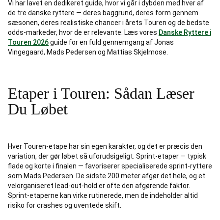
Vi har lavet en dedikeret guide, hvor vi går i dybden med hver af
de tre danske ryttere — deres baggrund, deres form gennem
sæsonen, deres realistiske chancer i årets Touren og de bedste
odds-markeder, hvor de er relevante. Læs vores
Danske Ryttere i
Touren 2026
guide for en fuld gennemgang af Jonas
Vingegaard, Mads Pedersen og Mattias Skjelmose.
Etaper i Touren: Sådan Læser
Du Løbet
Hver Touren-etape har sin egen karakter, og det er præcis den
variation, der gør løbet så uforudsigeligt. Sprint-etaper — typisk
flade og korte i finalen — favoriserer specialiserede sprint-ryttere
som Mads Pedersen. De sidste 200 meter afgør det hele, og et
velorganiseret lead-out-hold er ofte den afgørende faktor.
Sprint-etaperne kan virke rutinerede, men de indeholder altid
risiko for crashes og uventede skift.