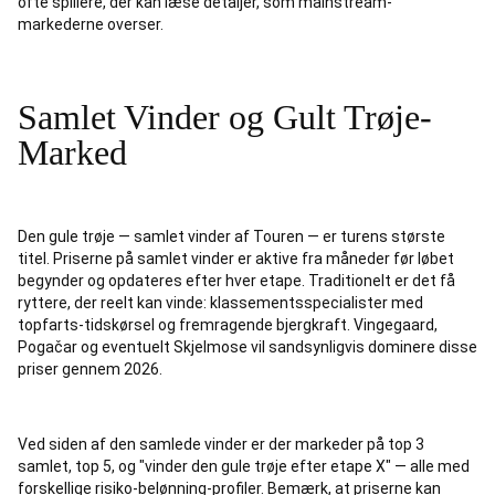
ofte spillere, der kan læse detaljer, som mainstream-
markederne overser.
Samlet Vinder og Gult Trøje-
Marked
Den gule trøje — samlet vinder af Touren — er turens største
titel. Priserne på samlet vinder er aktive fra måneder før løbet
begynder og opdateres efter hver etape. Traditionelt er det få
ryttere, der reelt kan vinde: klassementsspecialister med
topfarts-tidskørsel og fremragende bjergkraft. Vingegaard,
Pogačar og eventuelt Skjelmose vil sandsynligvis dominere disse
priser gennem 2026.
Ved siden af den samlede vinder er der markeder på top 3
samlet, top 5, og "vinder den gule trøje efter etape X" — alle med
forskellige risiko-belønning-profiler. Bemærk, at priserne kan