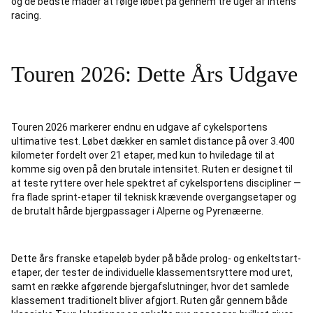
og de bedste måder at følge løbet på gennem tre uger af intens
racing.
Touren 2026: Dette Års Udgave
Touren 2026 markerer endnu en udgave af cykelsportens
ultimative test. Løbet dækker en samlet distance på over 3.400
kilometer fordelt over 21 etaper, med kun to hviledage til at
komme sig oven på den brutale intensitet. Ruten er designet til
at teste ryttere over hele spektret af cykelsportens discipliner —
fra flade sprint-etaper til teknisk krævende overgangsetaper og
de brutalt hårde bjergpassager i Alperne og Pyrenæerne.
Dette års franske etapeløb byder på både prolog- og enkeltstart-
etaper, der tester de individuelle klassementsryttere mod uret,
samt en række afgørende bjergafslutninger, hvor det samlede
klassement traditionelt bliver afgjort. Ruten går gennem både