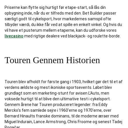
Priserne kan flytte sig hurtigt før etape-start, så lås din
opbygning inde, når du er tilfreds med den. Bet Builder passer
særligt godt til cykelsport, hvor markedernes samspil ofte
tilbyder værdi, du ikke får ved at spille en enkelt vinkel. Og hvis du
vil have et pusterum mellem etaperne, kan du udforske vores
livecasino
med rigtige dealere ved blackjack- og roulette-borde.
Touren Gennem Historien
Touren blev afholdt for første gang i 1903, hvilket gør det til et af
verdens ældste og mest ikoniske sportsevents. Løbet blev
grundlagt som en marketing-stunt for avisen L'Auto, men
voksede hurtigt til at blive den ultimative test i cykelsport.
Gennem årene har Touren produceret legender: fra Eddy
Merckx's fem samlede sejre i 1960'erne og 1970'erne, over
Bernard Hinaults franske dominans, til de moderne æraer med
Miguel Indurain, Lance Armstrong, Chris Froome og senest Tadej
Pogačar.