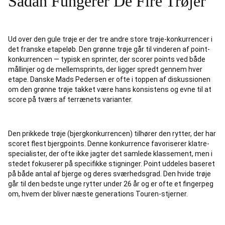
Sådan Fungerer De Fire Trøjer
Ud over den gule trøje er der tre andre store trøje-konkurrencer i
det franske etapeløb. Den grønne trøje går til vinderen af point-
konkurrencen — typisk en sprinter, der scorer points ved både
mållinjer og de mellemsprints, der ligger spredt gennem hver
etape. Danske Mads Pedersen er ofte i toppen af diskussionen
om den grønne trøje takket være hans konsistens og evne til at
score på tværs af terrænets varianter.
Den prikkede trøje (bjergkonkurrencen) tilhører den rytter, der har
scoret flest bjergpoints. Denne konkurrence favoriserer klatre-
specialister, der ofte ikke jagter det samlede klassement, men i
stedet fokuserer på specifikke stigninger. Point uddeles baseret
på både antal af bjerge og deres sværhedsgrad. Den hvide trøje
går til den bedste unge rytter under 26 år og er ofte et fingerpeg
om, hvem der bliver næste generations Touren-stjerner.