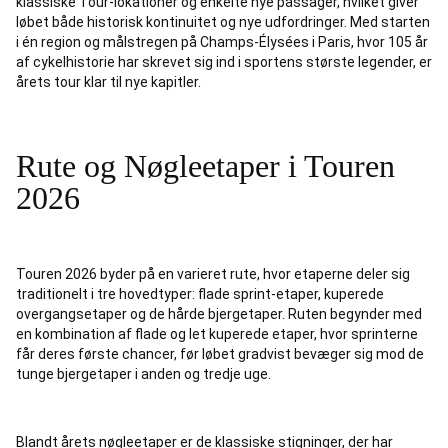
klassiske Tour-lokationer og enkelte nye passager, hvilket giver
løbet både historisk kontinuitet og nye udfordringer. Med starten
i én region og målstregen på Champs-Élysées i Paris, hvor 105 år
af cykelhistorie har skrevet sig ind i sportens største legender, er
årets tour klar til nye kapitler.
Rute og Nøgleetaper i Touren
2026
Touren 2026 byder på en varieret rute, hvor etaperne deler sig
traditionelt i tre hovedtyper: flade sprint-etaper, kuperede
overgangsetaper og de hårde bjergetaper. Ruten begynder med
en kombination af flade og let kuperede etaper, hvor sprinterne
får deres første chancer, før løbet gradvist bevæger sig mod de
tunge bjergetaper i anden og tredje uge.
Blandt årets nøgleetaper er de klassiske stigninger, der har