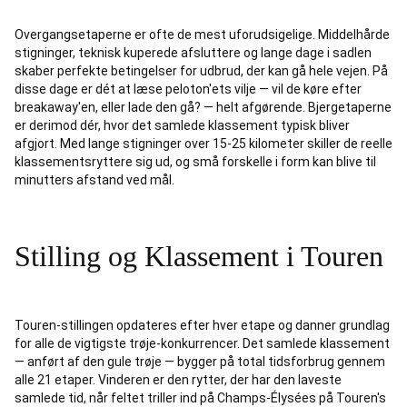
Overgangsetaperne er ofte de mest uforudsigelige. Middelhårde
stigninger, teknisk kuperede afsluttere og lange dage i sadlen
skaber perfekte betingelser for udbrud, der kan gå hele vejen. På
disse dage er dét at læse peloton'ets vilje — vil de køre efter
breakaway'en, eller lade den gå? — helt afgørende. Bjergetaperne
er derimod dér, hvor det samlede klassement typisk bliver
afgjort. Med lange stigninger over 15-25 kilometer skiller de reelle
klassementsryttere sig ud, og små forskelle i form kan blive til
minutters afstand ved mål.
Stilling og Klassement i Touren
Touren-stillingen opdateres efter hver etape og danner grundlag
for alle de vigtigste trøje-konkurrencer. Det samlede klassement
— anført af den gule trøje — bygger på total tidsforbrug gennem
alle 21 etaper. Vinderen er den rytter, der har den laveste
samlede tid, når feltet triller ind på Champs-Élysées på Touren's