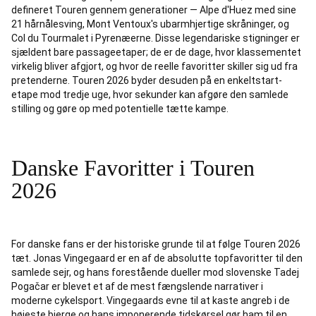
defineret Touren gennem generationer — Alpe d'Huez med sine
21 hårnålesving, Mont Ventoux's ubarmhjertige skråninger, og
Col du Tourmalet i Pyrenæerne. Disse legendariske stigninger er
sjældent bare passageetaper; de er de dage, hvor klassementet
virkelig bliver afgjort, og hvor de reelle favoritter skiller sig ud fra
pretenderne. Touren 2026 byder desuden på en enkeltstart-
etape mod tredje uge, hvor sekunder kan afgøre den samlede
stilling og gøre op med potentielle tætte kampe.
Danske Favoritter i Touren
2026
For danske fans er der historiske grunde til at følge Touren 2026
tæt. Jonas Vingegaard er en af de absolutte topfavoritter til den
samlede sejr, og hans forestående dueller mod slovenske Tadej
Pogačar er blevet et af de mest fængslende narrativer i
moderne cykelsport. Vingegaards evne til at kaste angreb i de
højeste bjerge og hans imponerende tidskørsel gør ham til en