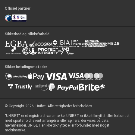
Officiel partner
Sikkerhed og tillidsforhold
Sikker betalingsmetoder
© Copyright 2026, Unibet. Alle rettigheder forbeholdes.
"UNIBET" er et registreret varemærke. UNIBET er ikke tilknyttet eller forbundet
med sportshold, event arrangører eller spillere, der vises på dets
hjemmesider. UNIBET er ikke tilknyttet eller forbundet med noget
mobilmærke.