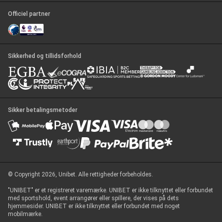
Officiel partner
Sikkerhed og tillidsforhold
Sikker betalingsmetoder
© Copyright 2026, Unibet. Alle rettigheder forbeholdes.
"UNIBET" er et registreret varemærke. UNIBET er ikke tilknyttet eller forbundet
med sportshold, event arrangører eller spillere, der vises på dets
hjemmesider. UNIBET er ikke tilknyttet eller forbundet med noget
mobilmærke.