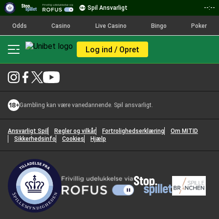
Spil Ansvarligt
--:--
Odds
Casino
Live Casino
Bingo
Poker
Log ind / Opret
Gambling kan være vanedannende. Spil ansvarligt.
Ansvarligt Spil
Regler og vilkår
Fortrolighedserklæring
Om MITID
Sikkerhedsinfo
Cookies
Hjælp