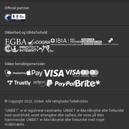
Officiel partner
Sikkerhed og tillidsforhold
Sikker betalingsmetoder
© Copyright 2026, Unibet. Alle rettigheder forbeholdes.
"UNIBET" er et registreret varemærke. UNIBET er ikke tilknyttet eller forbundet
med sportshold, event arrangører eller spillere, der vises på dets
hjemmesider. UNIBET er ikke tilknyttet eller forbundet med noget
mobilmærke.