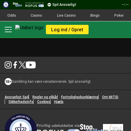
Spil Ansvarligt
--:--
Odds
Casino
Live Casino
Bingo
Poker
Log ind / Opret
Gambling kan være vanedannende. Spil ansvarligt.
Ansvarligt Spil
Regler og vilkår
Fortrolighedserklæring
Om MITID
Sikkerhedsinfo
Cookies
Hjælp