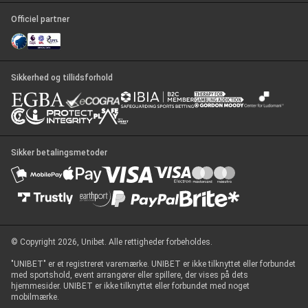
Officiel partner
Sikkerhed og tillidsforhold
Sikker betalingsmetoder
© Copyright 2026, Unibet. Alle rettigheder forbeholdes.
"UNIBET" er et registreret varemærke. UNIBET er ikke tilknyttet eller forbundet
med sportshold, event arrangører eller spillere, der vises på dets
hjemmesider. UNIBET er ikke tilknyttet eller forbundet med noget
mobilmærke.