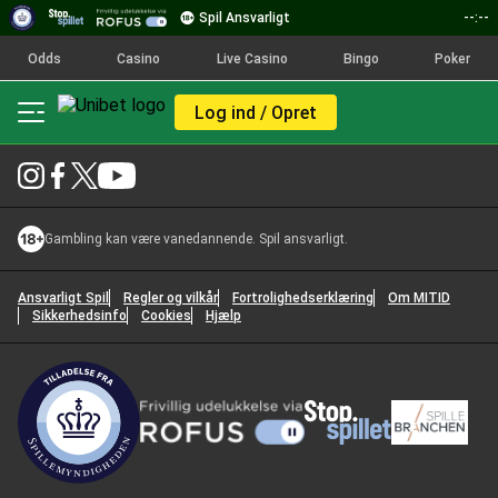
Spil Ansvarligt
--:--
Odds
Casino
Live Casino
Bingo
Poker
Log ind / Opret
Gambling kan være vanedannende. Spil ansvarligt.
Ansvarligt Spil
Regler og vilkår
Fortrolighedserklæring
Om MITID
Sikkerhedsinfo
Cookies
Hjælp