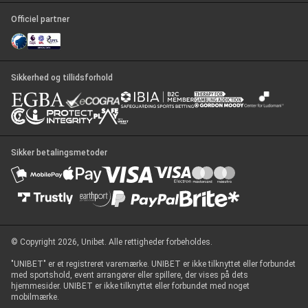
Officiel partner
Sikkerhed og tillidsforhold
Sikker betalingsmetoder
© Copyright 2026, Unibet. Alle rettigheder forbeholdes.
"UNIBET" er et registreret varemærke. UNIBET er ikke tilknyttet eller forbundet
med sportshold, event arrangører eller spillere, der vises på dets
hjemmesider. UNIBET er ikke tilknyttet eller forbundet med noget
mobilmærke.