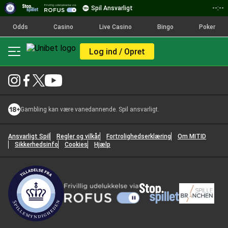
Spil Ansvarligt
--:--
Odds
Casino
Live Casino
Bingo
Poker
Log ind / Opret
Gambling kan være vanedannende. Spil ansvarligt.
Ansvarligt Spil
Regler og vilkår
Fortrolighedserklæring
Om MITID
Sikkerhedsinfo
Cookies
Hjælp