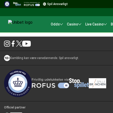
Spil Ansvarligt
Odds
Casino
Live Casino
B
Gambling kan være vanedannende. Spil ansvarligt.
Officiel partner