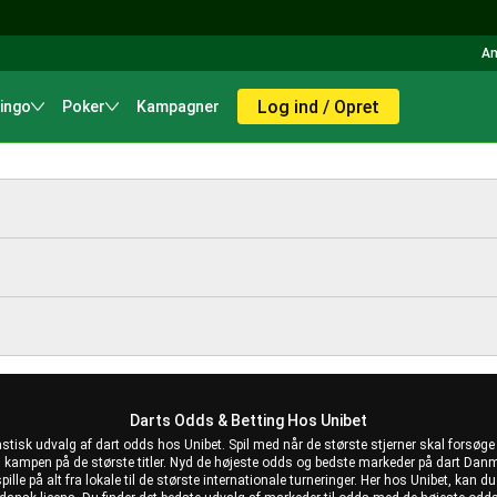
An
Log ind / Opret
ingo
Poker
Kampagner
Darts Odds & Betting Hos Unibet
stisk udvalg af dart odds hos Unibet. Spil med når de største stjerner skal forsø
i kampen på de største titler. Nyd de højeste odds og bedste markeder på dart Dan
ille på alt fra lokale til de største internationale turneringer. Her hos Unibet, kan du