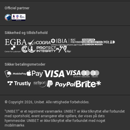
Officiel partner
Sikkerhed og tillidsforhold
Sikker betalingsmetoder
© Copyright 2026, Unibet. Alle rettigheder forbeholdes.
"UNIBET" er et registreret varemærke. UNIBET er ikke tilknyttet eller forbundet
med sportshold, event arrangører eller spillere, der vises på dets
hjemmesider. UNIBET er ikke tilknyttet eller forbundet med noget
mobilmærke.