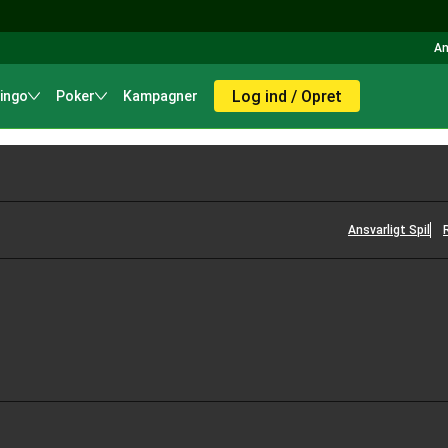
An
Log ind / Opret
ingo
Poker
Kampagner
Ansvarligt Spil