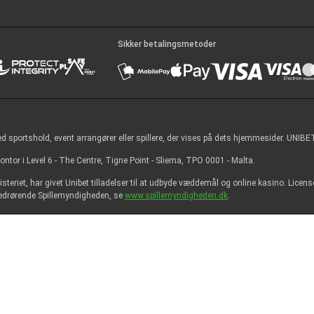
Sikker betalingsmetoder
ed sportshold, event arrangører eller spillere, der vises på dets hjemmesider. UNIBE
tor i Level 6 - The Centre, Tigne Point - Sliema, TPO 0001 - Malta.
eriet, har givet Unibet tilladelser til at udbyde væddemål og online kasino. Licens
 vedrørende Spillemyndigheden, se
www.spillemyndigheden.dk
.