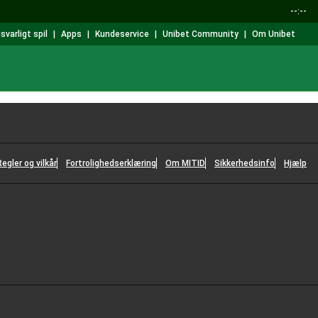
--:--
svarligt spil
|
Apps
|
Kundeservice
|
Unibet Community
|
Om Unibet
Regler og vilkår
Fortrolighedserklæring
Om MITID
Sikkerhedsinfo
Hjælp