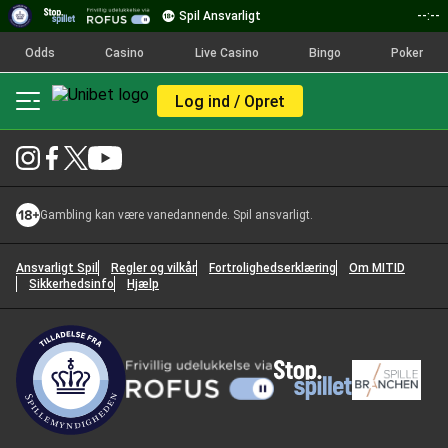
Spil Ansvarligt
--:--
Odds
Casino
Live Casino
Bingo
Poker
Log ind / Opret
Gambling kan være vanedannende. Spil ansvarligt.
Ansvarligt Spil
Regler og vilkår
Fortrolighedserklæring
Om MITID
Sikkerhedsinfo
Hjælp