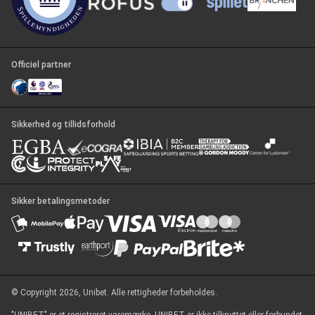
Officiel partner
Sikkerhed og tillidsforhold
Sikker betalingsmetoder
© Copyright 2026, Unibet. Alle rettigheder forbeholdes.