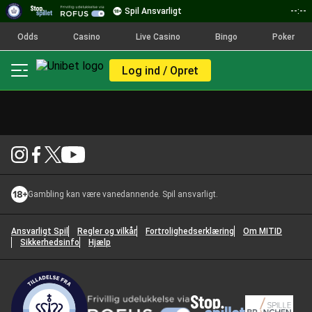
Spil Ansvarligt
--:--
Odds
Casino
Live Casino
Bingo
Poker
Log ind / Opret
Gambling kan være vanedannende. Spil ansvarligt.
Ansvarligt Spil
Regler og vilkår
Fortrolighedserklæring
Om MITID
Sikkerhedsinfo
Hjælp