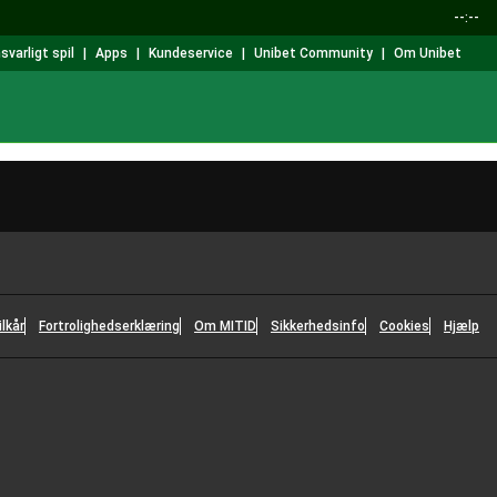
--:--
svarligt spil
|
Apps
|
Kundeservice
|
Unibet Community
|
Om Unibet
ilkår
Fortrolighedserklæring
Om MITID
Sikkerhedsinfo
Cookies
Hjælp