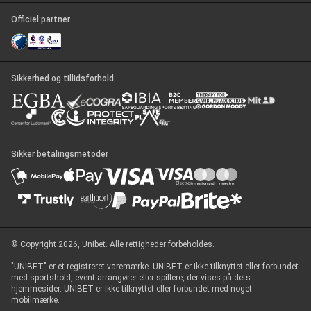
Officiel partner
Sikkerhed og tillidsforhold
Sikker betalingsmetoder
© Copyright 2026, Unibet. Alle rettigheder forbeholdes.
"UNIBET" er et registreret varemærke. UNIBET er ikke tilknyttet eller forbundet
med sportshold, event arrangører eller spillere, der vises på dets
hjemmesider. UNIBET er ikke tilknyttet eller forbundet med noget
mobilmærke.