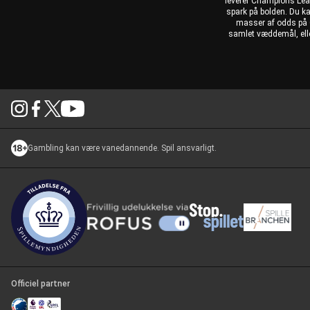
leverer Champions Leagu
spark på bolden. Du k
masser af odds på C
samlet væddemål, elle
Gambling kan være vanedannende. Spil ansvarligt.
Officiel partner