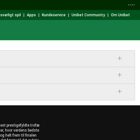
--:--
svarligt spil
|
Apps
|
Kundeservice
|
Unibet Community
|
Om Unibet
st prestigefyldte trofæ
ter, hvor verdens bedste
g helt frem til finalen