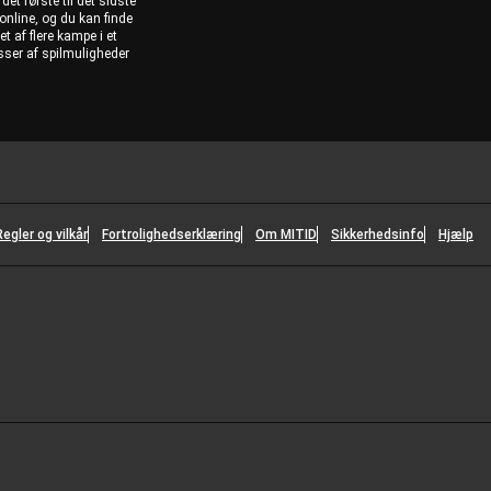
et første til det sidste
nline, og du kan finde
 af flere kampe i et
sser af spilmuligheder
Regler og vilkår
Fortrolighedserklæring
Om MITID
Sikkerhedsinfo
Hjælp