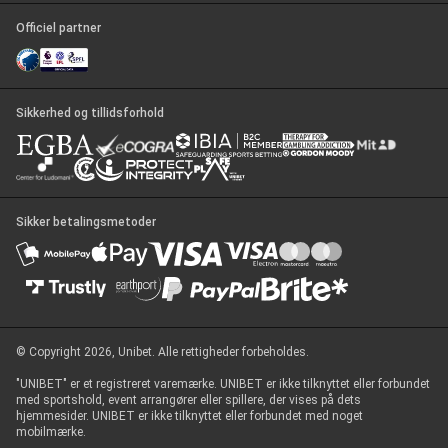
Officiel partner
Sikkerhed og tillidsforhold
Sikker betalingsmetoder
© Copyright 2026, Unibet. Alle rettigheder forbeholdes.
"UNIBET" er et registreret varemærke. UNIBET er ikke tilknyttet eller forbundet
med sportshold, event arrangører eller spillere, der vises på dets
hjemmesider. UNIBET er ikke tilknyttet eller forbundet med noget
mobilmærke.