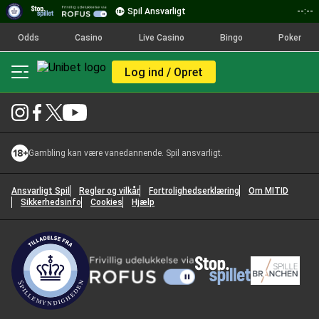
Spil Ansvarligt
--:--
Odds
Casino
Live Casino
Bingo
Poker
Log ind / Opret
Gambling kan være vanedannende. Spil ansvarligt.
Ansvarligt Spil
Regler og vilkår
Fortrolighedserklæring
Om MITID
Sikkerhedsinfo
Cookies
Hjælp