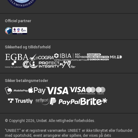
Officiel partner
Sikkerhed og tillidsforhold
Sikker betalingsmetoder
© Copyright 2026, Unibet. Alle rettigheder forbeholdes.
"UNIBET" er et registreret varemærke. UNIBET er ikke tilknyttet eller forbundet
med sportshold, event arrangører eller spillere, der vises på dets