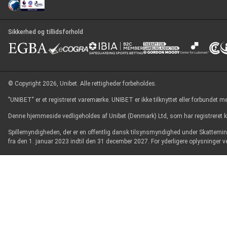
Sikkerhed og tillidsforhold
© Copyright 2026, Unibet. Alle rettigheder forbeholdes.
"UNIBET" er et registreret varemærke. UNIBET er ikke tilknyttet eller forbundet m
Denne hjemmeside vedligeholdes af Unibet (Denmark) Ltd, som har registreret kon
Spillemyndigheden, der er en offentlig dansk tilsynsmyndighed under Skatteminist
fra den 1. januar 2023 indtil den 31 december 2027. For yderligere oplysninger