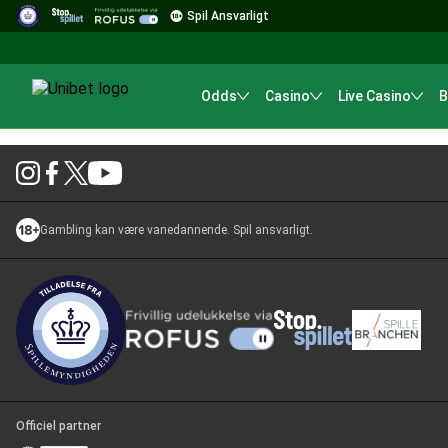
Spil Ansvarligt
Odds
Casino
Live Casino
B
Gambling kan være vanedannende. Spil ansvarligt.
Officiel partner