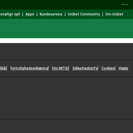
--:--
svarligt spil
|
Apps
|
Kundeservice
|
Unibet Community
|
Om Unibet
ilkår
Fortrolighedserklæring
Om MITID
Sikkerhedsinfo
Cookies
Hjælp