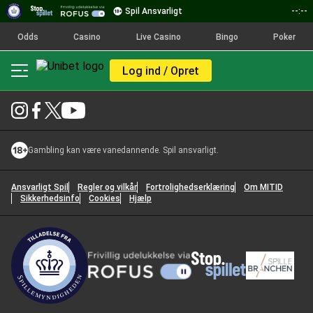
Spil Ansvarligt
--:--
Odds
Casino
Live Casino
Bingo
Poker
Log ind / Opret
Gambling kan være vanedannende. Spil ansvarligt.
Ansvarligt Spil
Regler og vilkår
Fortrolighedserklæring
Om MITID
Sikkerhedsinfo
Cookies
Hjælp