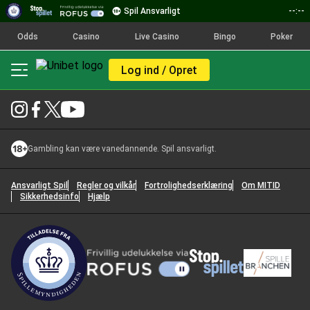
Spil Ansvarligt
--:--
Odds
Casino
Live Casino
Bingo
Poker
Log ind / Opret
Gambling kan være vanedannende. Spil ansvarligt.
Ansvarligt Spil
Regler og vilkår
Fortrolighedserklæring
Om MITID
Sikkerhedsinfo
Hjælp