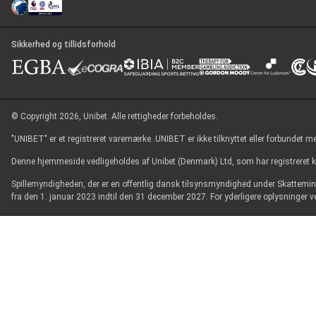
Sikkerhed og tillidsforhold
© Copyright 2026, Unibet. Alle rettigheder forbeholdes.
"UNIBET" er et registreret varemærke. UNIBET er ikke tilknyttet eller forbundet m
Denne hjemmeside vedligeholdes af Unibet (Denmark) Ltd, som har registreret kon
Spillemyndigheden, der er en offentlig dansk tilsynsmyndighed under Skatteminist
fra den 1. januar 2023 indtil den 31 december 2027. For yderligere oplysninger