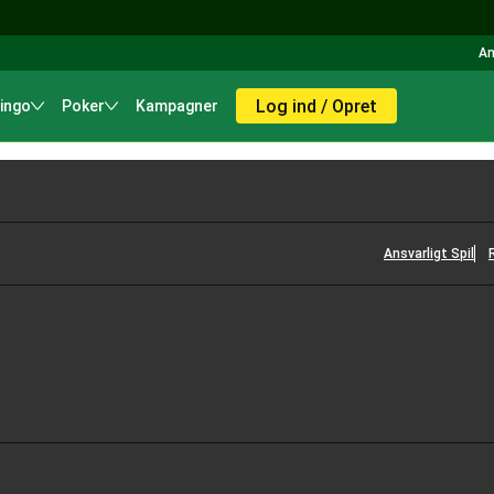
An
Log ind / Opret
ingo
Poker
Kampagner
Ansvarligt Spil