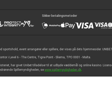
Sikker betalingsmetoder
ed sportshold, event arrangører eller spillere, der vises på dets hjemmesider. UNIBE
tor i Level 6 - The Centre, Tigne Point - Sliema, TPO 0001 - Malta.
eriet, har givet Unibet tilladelser til at udbyde væddemål og online kasino. Licens
 vedrørende Spillemyndigheden, se
www.spillemyndigheden.dk
.