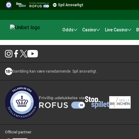
Spil Ansvarligt
Odds
Casino
Live Casino
B
Gambling kan være vanedannende. Spil ansvarligt.
Officiel partner