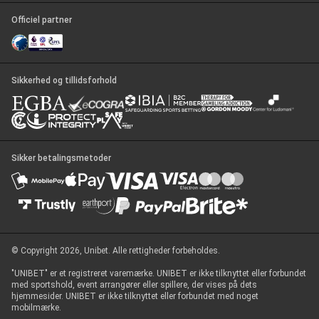
Officiel partner
Sikkerhed og tillidsforhold
Sikker betalingsmetoder
© Copyright 2026, Unibet. Alle rettigheder forbeholdes.
"UNIBET" er et registreret varemærke. UNIBET er ikke tilknyttet eller forbundet
med sportshold, event arrangører eller spillere, der vises på dets
hjemmesider. UNIBET er ikke tilknyttet eller forbundet med noget
mobilmærke.