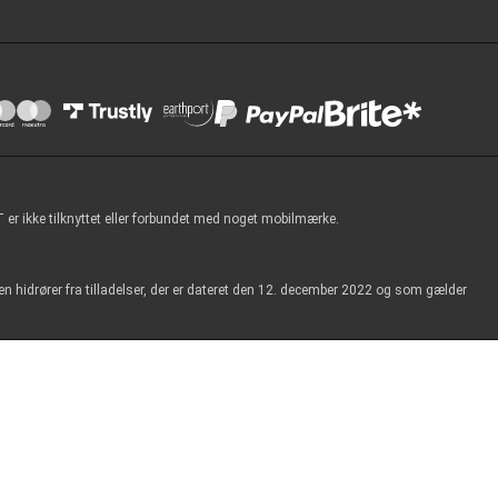
T er ikke tilknyttet eller forbundet med noget mobilmærke.
en hidrører fra tilladelser, der er dateret den 12. december 2022 og som gælder