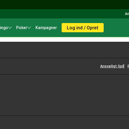
An
Log ind / Opret
ingo
Poker
Kampagner
Ansvarligt Spil