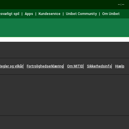
--:--
svarligt spil
|
Apps
|
Kundeservice
|
Unibet Community
|
Om Unibet
Regler og vilkår
Fortrolighedserklæring
Om MITID
Sikkerhedsinfo
Hjælp