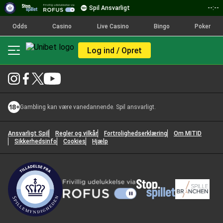
Spil Ansvarligt
--:--
Odds
Casino
Live Casino
Bingo
Poker
Log ind / Opret
Gambling kan være vanedannende. Spil ansvarligt.
Ansvarligt Spil
Regler og vilkår
Fortrolighedserklæring
Om MITID
Sikkerhedsinfo
Cookies
Hjælp