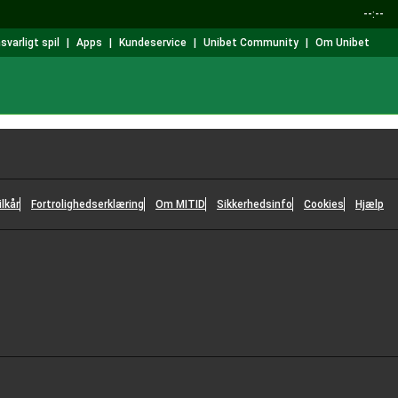
--:--
svarligt spil
|
Apps
|
Kundeservice
|
Unibet Community
|
Om Unibet
ilkår
Fortrolighedserklæring
Om MITID
Sikkerhedsinfo
Cookies
Hjælp