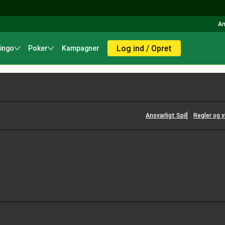
An
Log ind / Opret
ingo
Poker
Kampagner
Ansvarligt Spil
Regler og v