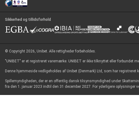
Sikkerhed og tillidsforhold
© Copyright 2026, Unibet. Alle rettigheder forbeholdes.
"UNIBET" er et registreret varemærke. UNIBET er ikke tilknyttet eller forbundet m
Denne hjemmeside vedligeholdes af Unibet (Denmark) Ltd, som har registreret kon
Spillemyndigheden, der er en offentlig dansk tilsynsmyndighed under Skatteminist
fra den 1. januar 2023 indtil den 31 december 2027. For yderligere oplysninger