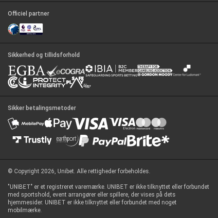
Officiel partner
Sikkerhed og tillidsforhold
Sikker betalingsmetoder
© Copyright 2026, Unibet. Alle rettigheder forbeholdes.
"UNIBET" er et registreret varemærke. UNIBET er ikke tilknyttet eller forbundet
med sportshold, event arrangører eller spillere, der vises på dets
hjemmesider. UNIBET er ikke tilknyttet eller forbundet med noget
mobilmærke.