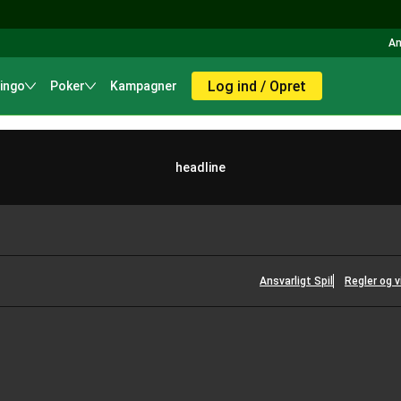
An
Log ind / Opret
ingo
Poker
Kampagner
headline
Ansvarligt Spil
Regler og v