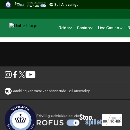
Spil Ansvarligt
Odds
Casino
Live Casino
B
Gambling kan være vanedannende. Spil ansvarligt.