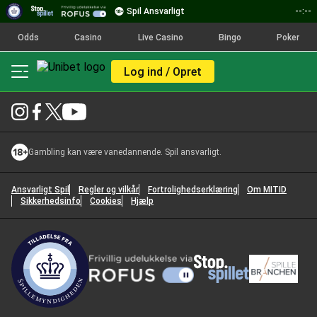
Spil Ansvarligt
--:--
Odds
Casino
Live Casino
Bingo
Poker
Log ind / Opret
Gambling kan være vanedannende. Spil ansvarligt.
Ansvarligt Spil
Regler og vilkår
Fortrolighedserklæring
Om MITID
Sikkerhedsinfo
Cookies
Hjælp