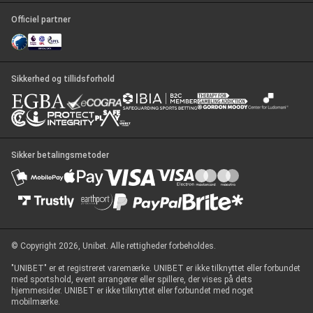
Officiel partner
Sikkerhed og tillidsforhold
Sikker betalingsmetoder
© Copyright 2026, Unibet. Alle rettigheder forbeholdes.
"UNIBET" er et registreret varemærke. UNIBET er ikke tilknyttet eller forbundet
med sportshold, event arrangører eller spillere, der vises på dets
hjemmesider. UNIBET er ikke tilknyttet eller forbundet med noget
mobilmærke.