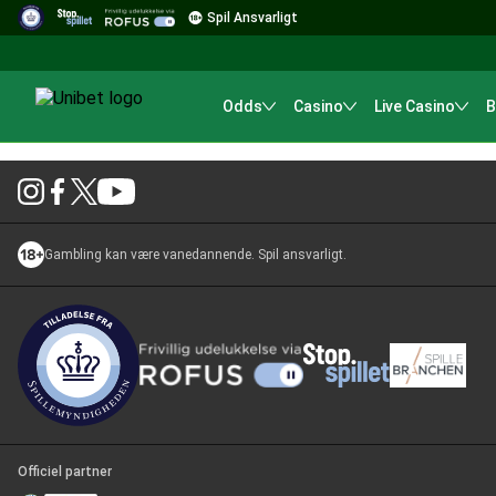
Spil Ansvarligt
Odds
Casino
Live Casino
B
Gambling kan være vanedannende. Spil ansvarligt.
Officiel partner