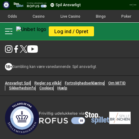
Spil Ansvarligt
--:--
Odds
Casino
Live Casino
Bingo
Poker
Log ind / Opret
Gambling kan være vanedannende. Spil ansvarligt.
Ansvarligt Spil
Regler og vilkår
Fortrolighedserklæring
Om MITID
Sikkerhedsinfo
Cookies
Hjælp