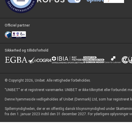
Officiel partner
Sikkerhed og tillidsforhold
© Copyright 2026, Unibet. Alle rettigheder forbeholdes.
"UNIBET" er et registreret varemærke. UNIBET er ikke tilknyttet eller forbundet m
Denne hjemmeside vedligeholdes af Unibet (Denmark) Ltd, som har registreret kon
Spillemyndigheden, der er en offentlig dansk tilsynsmyndighed under Skatteminist
fra den 1. januar 2023 indtil den 31 december 2027. For yderligere oplysninger