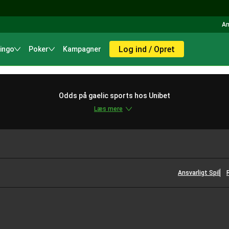
An
Log ind / Opret
ingo
Poker
Kampagner
Odds på gaelic sports hos Unibet
Læs mere
Ansvarligt Spil