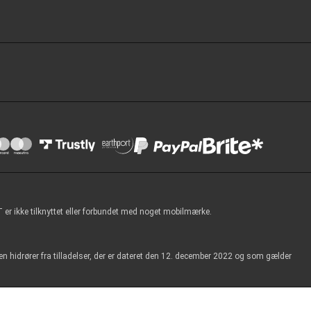
T er ikke tilknyttet eller forbundet med noget mobilmærke.
en hidrører fra tilladelser, der er dateret den 12. december 2022 og som gælder