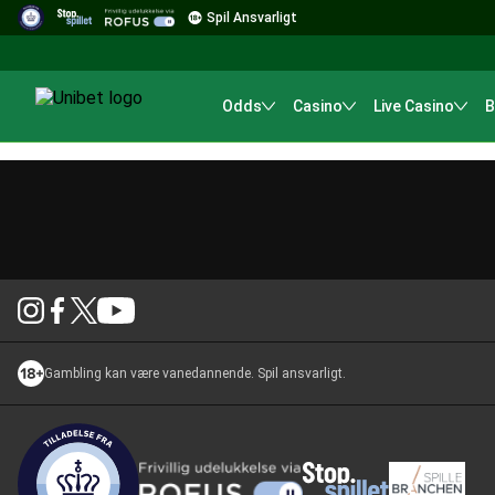
Spil Ansvarligt
Odds
Casino
Live Casino
B
Gambling kan være vanedannende. Spil ansvarligt.