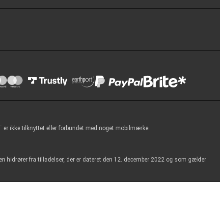
T er ikke tilknyttet eller forbundet med noget mobilmærke.
en hidrører fra tilladelser, der er dateret den 12. december 2022 og som gælder