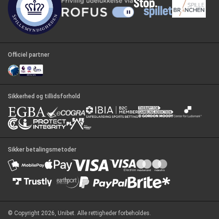
Officiel partner
Sikkerhed og tillidsforhold
Sikker betalingsmetoder
© Copyright 2026, Unibet. Alle rettigheder forbeholdes.