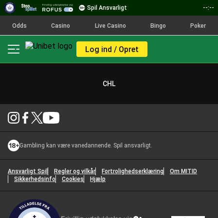
Spil Ansvarligt
--:--
Odds
Casino
Live Casino
Bingo
Poker
Log ind / Opret
CHL
Gambling kan være vanedannende. Spil ansvarligt.
Ansvarligt Spil
Regler og vilkår
Fortrolighedserklæring
Om MITID
Sikkerhedsinfo
Cookies
Hjælp