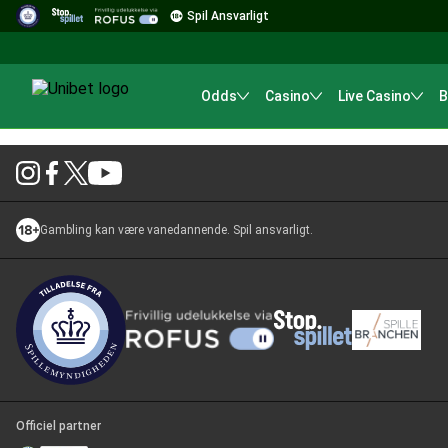
Spil Ansvarligt
Odds
Casino
Live Casino
B
Gambling kan være vanedannende. Spil ansvarligt.
Officiel partner