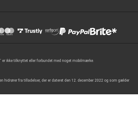
T er ikke tilknyttet eller forbundet med noget mobilmærke.
en hidrører fra tilladelser, der er dateret den 12. december 2022 og som gælder