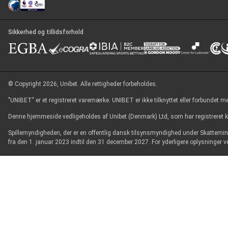
Sikkerhed og tillidsforhold
© Copyright 2026, Unibet. Alle rettigheder forbeholdes.
"UNIBET" er et registreret varemærke. UNIBET er ikke tilknyttet eller forbundet m
Denne hjemmeside vedligeholdes af Unibet (Denmark) Ltd, som har registreret kon
Spillemyndigheden, der er en offentlig dansk tilsynsmyndighed under Skatteminist
fra den 1. januar 2023 indtil den 31 december 2027. For yderligere oplysninger