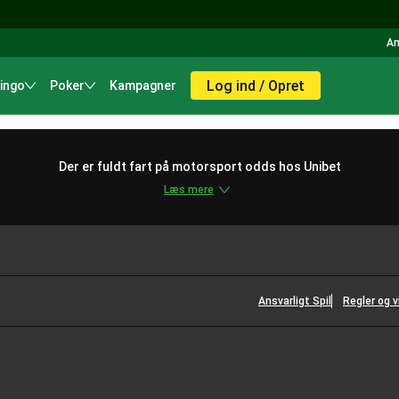
An
Log ind / Opret
ingo
Poker
Kampagner
Der er fuldt fart på motorsport odds hos Unibet
Læs mere
Ansvarligt Spil
Regler og v