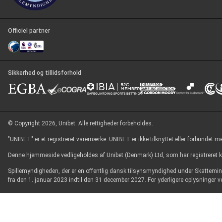
Officiel partner
Sikkerhed og tillidsforhold
© Copyright 2026, Unibet. Alle rettigheder forbeholdes.
"UNIBET" er et registreret varemærke. UNIBET er ikke tilknyttet eller forbundet m
Denne hjemmeside vedligeholdes af Unibet (Denmark) Ltd, som har registreret kon
Spillemyndigheden, der er en offentlig dansk tilsynsmyndighed under Skatteminist
fra den 1. januar 2023 indtil den 31 december 2027. For yderligere oplysninger