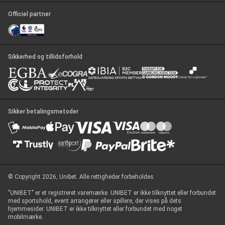
Officiel partner
Sikkerhed og tillidsforhold
Sikker betalingsmetoder
© Copyright 2026, Unibet. Alle rettigheder forbeholdes.
"UNIBET" er et registreret varemærke. UNIBET er ikke tilknyttet eller forbundet
med sportshold, event arrangører eller spillere, der vises på dets
hjemmesider. UNIBET er ikke tilknyttet eller forbundet med noget
mobilmærke.