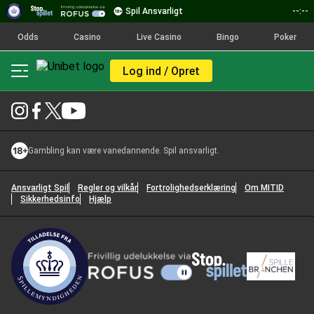
Spil Ansvarligt
--:--
Odds
Casino
Live Casino
Bingo
Poker
Log ind / Opret
Gambling kan være vanedannende. Spil ansvarligt.
Ansvarligt Spil
Regler og vilkår
Fortrolighedserklæring
Om MITID
Sikkerhedsinfo
Hjælp