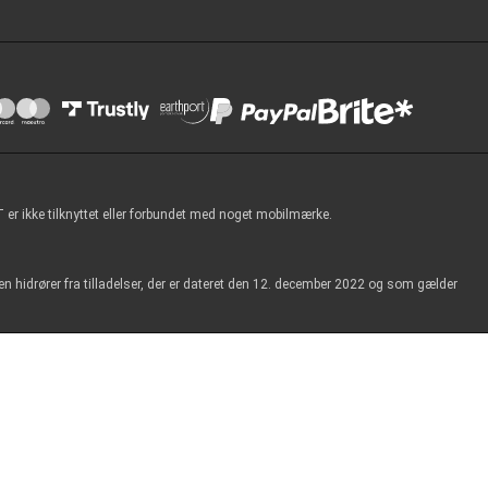
T er ikke tilknyttet eller forbundet med noget mobilmærke.
en hidrører fra tilladelser, der er dateret den 12. december 2022 og som gælder