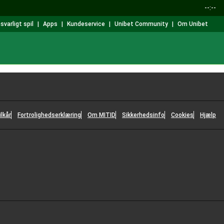
--:--
svarligt spil
|
Apps
|
Kundeservice
|
Unibet Community
|
Om Unibet
ilkår
Fortrolighedserklæring
Om MITID
Sikkerhedsinfo
Cookies
Hjælp